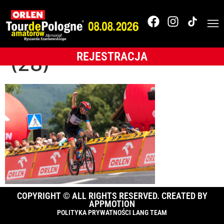
OTdPA_K_23_fot.
Piotr Łabaziewicz
REJESTRACJA
(28)
COPYRIGHT © ALL RIGHTS RESERVED. CREATED BY
APPMOTION
POLITYKA PRYWATNOŚCI LANG TEAM