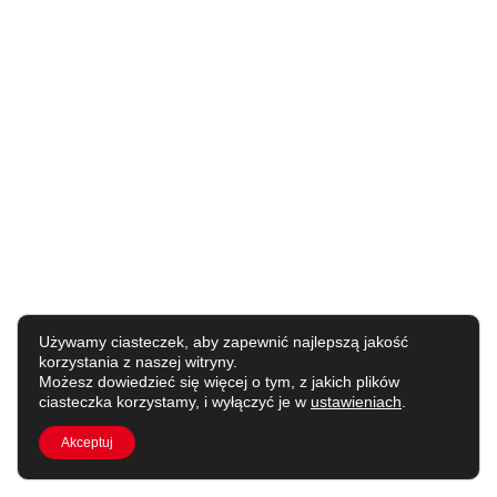
Używamy ciasteczek, aby zapewnić najlepszą jakość
korzystania z naszej witryny.
Możesz dowiedzieć się więcej o tym, z jakich plików
ciasteczka korzystamy, i wyłączyć je w
ustawieniach
.
Akceptuj