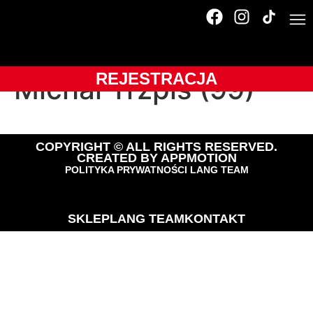
OLTR-2025-
BUKOVINA Resort-
REJESTRACJA
Michał Trzpis (99)
COPYRIGHT © ALL RIGHTS RESERVED.
CREATED BY
APPMOTION
POLITYKA PRYWATNOŚCI LANG TEAM
SKLEP
LANG TEAM
KONTAKT