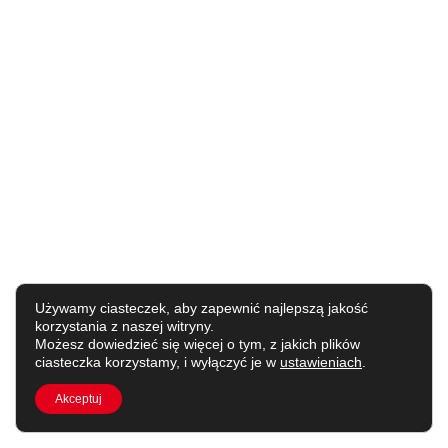
Używamy ciasteczek, aby zapewnić najlepszą jakość
korzystania z naszej witryny.
Możesz dowiedzieć się więcej o tym, z jakich plików
ciasteczka korzystamy, i wyłączyć je w
ustawieniach
.
Akceptuj