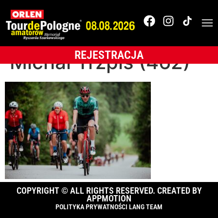
OLTR-2025-
BUKOVINA Resort-
REJESTRACJA
Michał Trzpis (462)
COPYRIGHT © ALL RIGHTS RESERVED. CREATED BY
APPMOTION
POLITYKA PRYWATNOŚCI LANG TEAM