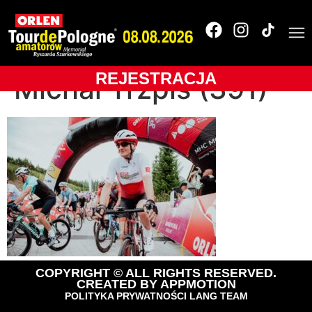
OLTR-2025-
BUKOVINA Resort-
REJESTRACJA
Michał Trzpis (391)
COPYRIGHT © ALL RIGHTS RESERVED.
CREATED BY
APPMOTION
POLITYKA PRYWATNOŚCI LANG TEAM