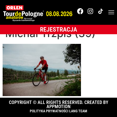
OLTR-2025-
BUKOVINA Resort-
REJESTRACJA
Michał Trzpis (39)
COPYRIGHT © ALL RIGHTS RESERVED. CREATED BY
APPMOTION
POLITYKA PRYWATNOŚCI LANG TEAM