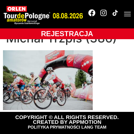
OLTR-2025-
BUKOVINA Resort-
REJESTRACJA
Michał Trzpis (386)
COPYRIGHT © ALL RIGHTS RESERVED.
CREATED BY
APPMOTION
POLITYKA PRYWATNOŚCI LANG TEAM