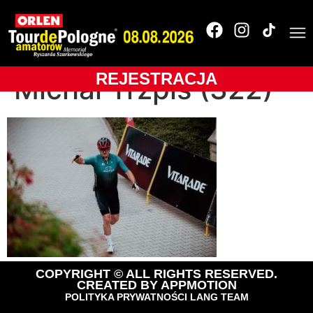
OLTR-2025-
BUKOVINA Resort-
REJESTRACJA
Michał Trzpis (322)
COPYRIGHT © ALL RIGHTS RESERVED.
CREATED BY
APPMOTION
POLITYKA PRYWATNOŚCI LANG TEAM