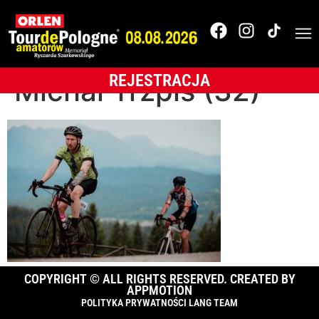
OLTR-2025-
BUKOVINA Resort-
REJESTRACJA
Michał Trzpis (32)
COPYRIGHT © ALL RIGHTS RESERVED. CREATED BY
APPMOTION
POLITYKA PRYWATNOŚCI LANG TEAM