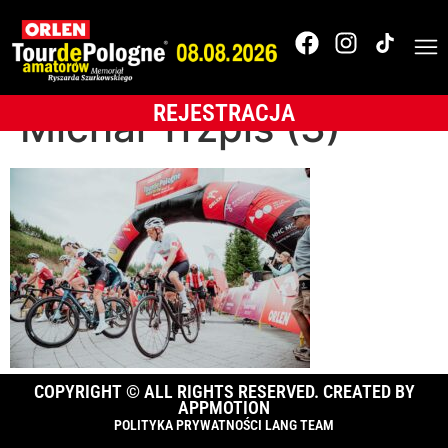
OLTR-2025-
BUKOVINA Resort-
REJESTRACJA
Michał Trzpis (3)
COPYRIGHT © ALL RIGHTS RESERVED. CREATED BY
APPMOTION
POLITYKA PRYWATNOŚCI LANG TEAM