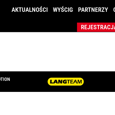
INA Resort-Michał Trz
AKTUALNOŚCI
WYŚCIG
PARTNERZY
REJESTRACJ
TION