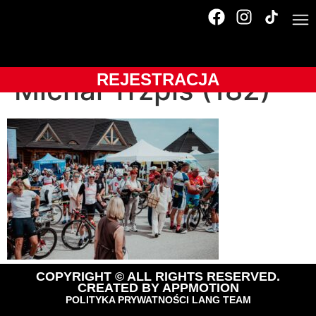
OLTR-2025-
BUKOVINA Resort-
REJESTRACJA
Michał Trzpis (182)
COPYRIGHT © ALL RIGHTS RESERVED.
CREATED BY
APPMOTION
POLITYKA PRYWATNOŚCI LANG TEAM