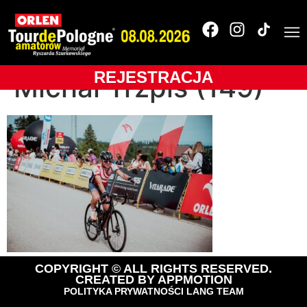
OLTR-2025-
BUKOVINA Resort-
REJESTRACJA
Michał Trzpis (149)
COPYRIGHT © ALL RIGHTS RESERVED.
CREATED BY
APPMOTION
POLITYKA PRYWATNOŚCI LANG TEAM