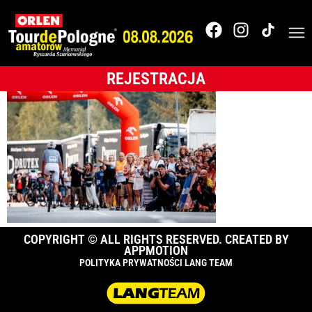
1_pg_TdPAmatorów_2
Tomasz Śmietana-62
REJESTRACJA
COPYRIGHT © ALL RIGHTS RESERVED. CREATED BY
APPMOTION
POLITYKA PRYWATNOŚCI LANG TEAM