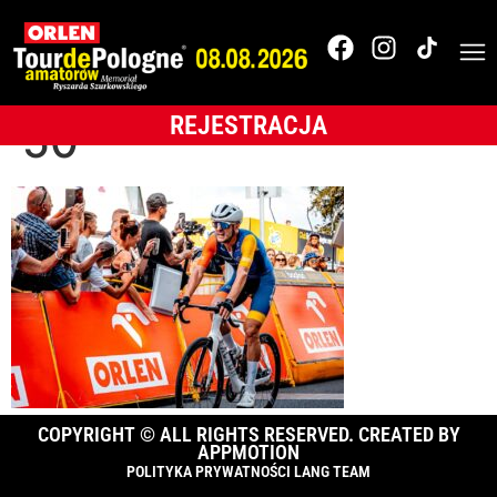
1_pg_TdPAmatorów_2
Tomasz Śmietana-
REJESTRACJA
50
COPYRIGHT © ALL RIGHTS RESERVED. CREATED BY
APPMOTION
POLITYKA PRYWATNOŚCI LANG TEAM