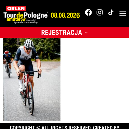
1_pg_TdPAmatorów_2
Tomasz Śmietana-19
REJESTRACJA
COPYRIGHT © ALL RIGHTS RESERVED. CREATED BY