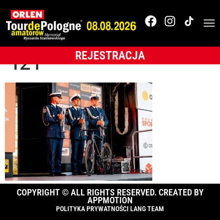
1_pg_TdPAmatorów_2
Tomasz Śmietana-
REJESTRACJA
121
COPYRIGHT © ALL RIGHTS RESERVED. CREATED BY
APPMOTION
POLITYKA PRYWATNOŚCI LANG TEAM