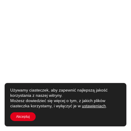
Używamy ciasteczek, aby zapewnić najlepszą jakość
korzystania z naszej witryny.
Możesz dowiedzieć się więcej o tym, z jakich plików
ciasteczka korzystamy, i wyłączyć je w
ustawieniach
.
Akceptuj