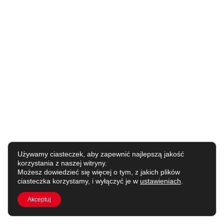
Używamy ciasteczek, aby zapewnić najlepszą jakość
korzystania z naszej witryny.
Możesz dowiedzieć się więcej o tym, z jakich plików
ciasteczka korzystamy, i wyłączyć je w
ustawieniach
.
Akceptuj