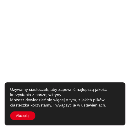
Używamy ciasteczek, aby zapewnić najlepszą jakość
korzystania z naszej witryny.
Możesz dowiedzieć się więcej o tym, z jakich plików
ciasteczka korzystamy, i wyłączyć je w
ustawieniach
.
Akceptuj