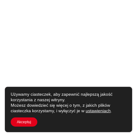
Używamy ciasteczek, aby zapewnić najlepszą jakość
korzystania z naszej witryny.
Możesz dowiedzieć się więcej o tym, z jakich plików
ciasteczka korzystamy, i wyłączyć je w
ustawieniach
.
Akceptuj