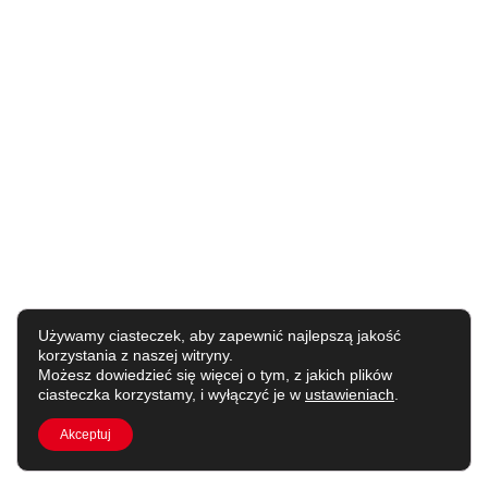
Używamy ciasteczek, aby zapewnić najlepszą jakość
korzystania z naszej witryny.
Możesz dowiedzieć się więcej o tym, z jakich plików
ciasteczka korzystamy, i wyłączyć je w
ustawieniach
.
Akceptuj