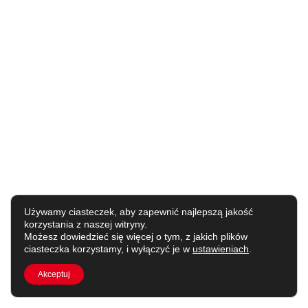
Używamy ciasteczek, aby zapewnić najlepszą jakość
korzystania z naszej witryny.
Możesz dowiedzieć się więcej o tym, z jakich plików
ciasteczka korzystamy, i wyłączyć je w
ustawieniach
.
Akceptuj