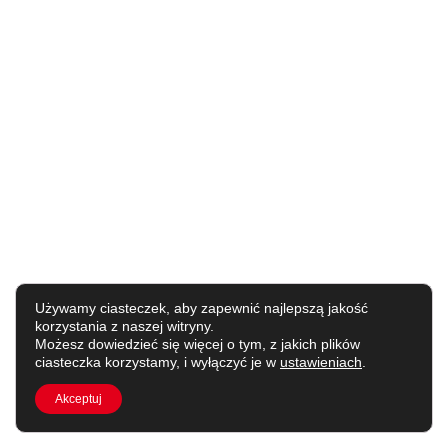
Używamy ciasteczek, aby zapewnić najlepszą jakość
korzystania z naszej witryny.
Możesz dowiedzieć się więcej o tym, z jakich plików
ciasteczka korzystamy, i wyłączyć je w
ustawieniach
.
Akceptuj