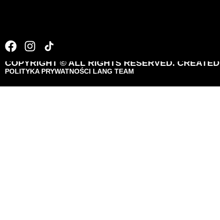
_A1_1731
COPYRIGHT © ALL RIGHTS RESERVED. CREATE
POLITYKA PRYWATNOŚCI LANG TEAM