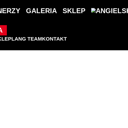
NERZY
GALERIA
SKLEP
A
KLEP
LANG TEAM
KONTAKT