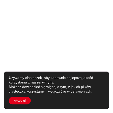
Używamy ciasteczek, aby zapewnić najlepszą jakość
korzystania z naszej witryny.
Możesz dowiedzieć się więcej o tym, z jakich plików
ciasteczka korzystamy, i wyłączyć je w
ustawieniach
.
Akceptuj