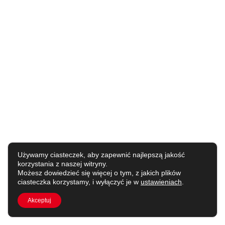
Używamy ciasteczek, aby zapewnić najlepszą jakość
korzystania z naszej witryny.
Możesz dowiedzieć się więcej o tym, z jakich plików
ciasteczka korzystamy, i wyłączyć je w
ustawieniach
.
Akceptuj