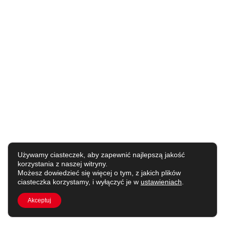
Używamy ciasteczek, aby zapewnić najlepszą jakość
korzystania z naszej witryny.
Możesz dowiedzieć się więcej o tym, z jakich plików
ciasteczka korzystamy, i wyłączyć je w
ustawieniach
.
Akceptuj