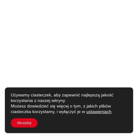
Używamy ciasteczek, aby zapewnić najlepszą jakość
korzystania z naszej witryny.
Możesz dowiedzieć się więcej o tym, z jakich plików
ciasteczka korzystamy, i wyłączyć je w
ustawieniach
.
Akceptuj