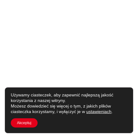
Używamy ciasteczek, aby zapewnić najlepszą jakość
korzystania z naszej witryny.
Możesz dowiedzieć się więcej o tym, z jakich plików
ciasteczka korzystamy, i wyłączyć je w
ustawieniach
.
Akceptuj