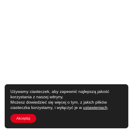
Używamy ciasteczek, aby zapewnić najlepszą jakość
korzystania z naszej witryny.
Możesz dowiedzieć się więcej o tym, z jakich plików
ciasteczka korzystamy, i wyłączyć je w
ustawieniach
.
Akceptuj