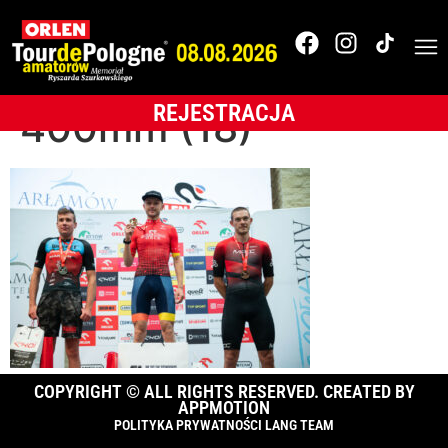
OLTR_A_24_fot.
Michał Trzpis,
REJESTRACJA
400mm (18)
COPYRIGHT © ALL RIGHTS RESERVED. CREATED BY
APPMOTION
POLITYKA PRYWATNOŚCI LANG TEAM