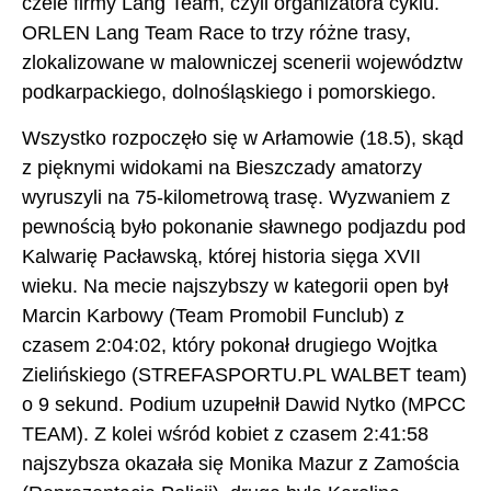
czele firmy Lang Team, czyli organizatora cyklu.
ORLEN Lang Team Race to trzy różne trasy,
zlokalizowane w malowniczej scenerii województw
podkarpackiego, dolnośląskiego i pomorskiego.
Wszystko rozpoczęło się w Arłamowie (18.5), skąd
z pięknymi widokami na Bieszczady amatorzy
wyruszyli na 75-kilometrową trasę. Wyzwaniem z
pewnością było pokonanie sławnego podjazdu pod
Kalwarię Pacławską, której historia sięga XVII
wieku. Na mecie najszybszy w kategorii open był
Marcin Karbowy (Team Promobil Funclub) z
czasem 2:04:02, który pokonał drugiego Wojtka
Zielińskiego (STREFASPORTU.PL WALBET team)
o 9 sekund. Podium uzupełnił Dawid Nytko (MPCC
TEAM). Z kolei wśród kobiet z czasem 2:41:58
najszybsza okazała się Monika Mazur z Zamościa