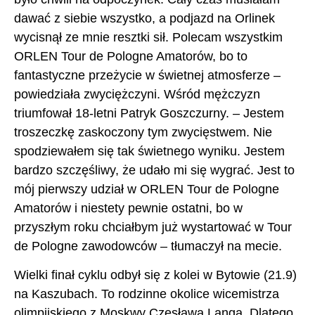
dawać z siebie wszystko, a podjazd na Orlinek
wycisnął ze mnie resztki sił. Polecam wszystkim
ORLEN Tour de Pologne Amatorów, bo to
fantastyczne przeżycie w świetnej atmosferze –
powiedziała zwyciężczyni. Wśród mężczyzn
triumfował 18-letni Patryk Goszczurny. – Jestem
troszeczkę zaskoczony tym zwycięstwem. Nie
spodziewałem się tak świetnego wyniku. Jestem
bardzo szczęśliwy, że udało mi się wygrać. Jest to
mój pierwszy udział w ORLEN Tour de Pologne
Amatorów i niestety pewnie ostatni, bo w
przyszłym roku chciałbym już wystartować w Tour
de Pologne zawodowców – tłumaczył na mecie.
Wielki finał cyklu odbył się z kolei w Bytowie (21.9)
na Kaszubach. To rodzinne okolice wicemistrza
olimpijskiego z Moskwy Czesława Langa. Dlatego