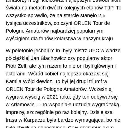
amatorzy mogli kibicować najlepszym zawodnikom
świata na metach dwóch kolejnych etapów TdP. To
wszystko sprawiło, że na starcie stanęło 2,5
tysiąca uczestników, co czyni ORLEN Tour de
Pologne Amatorów najbardziej popularnym
wyścigiem dla fanów kolarstwa w naszym kraju.
W peletonie jechali m.in. były mistrz UFC w wadze
półciężkiej Jan Błachowicz czy popularny aktor
Piotr Zelt, ale tym razem to nie oni byli głównymi
aktorami. Wśród kobiet najlepsza okazała się
Kamila Wójcikiewicz. To był jej drugi triumf w
ORLEN Tour de Pologne Amatorów. Wcześniej
wygrała wyścig w 2021 roku, gdy ten odbywał się
w Arłamowie. – To wspaniałe uczucie wygrać taką
imprezę, szczególnie po raz kolejny. Dzisiejsza
trasa w Karpaczu była bardzo wymagająca, bo nie
było chwili na odpoczynek. Cały czas musiałam