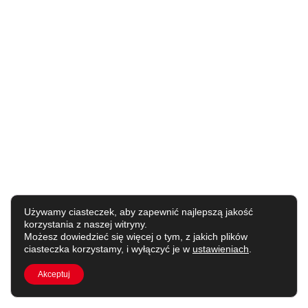
Używamy ciasteczek, aby zapewnić najlepszą jakość
korzystania z naszej witryny.
Możesz dowiedzieć się więcej o tym, z jakich plików
ciasteczka korzystamy, i wyłączyć je w
ustawieniach
.
Akceptuj