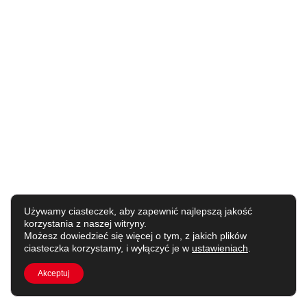
Używamy ciasteczek, aby zapewnić najlepszą jakość
korzystania z naszej witryny.
Możesz dowiedzieć się więcej o tym, z jakich plików
ciasteczka korzystamy, i wyłączyć je w
ustawieniach
.
Akceptuj