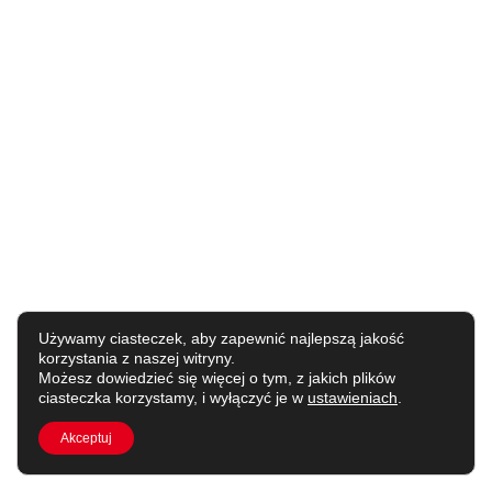
Używamy ciasteczek, aby zapewnić najlepszą jakość
korzystania z naszej witryny.
Możesz dowiedzieć się więcej o tym, z jakich plików
ciasteczka korzystamy, i wyłączyć je w
ustawieniach
.
Akceptuj