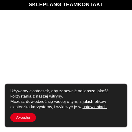
SKLEP
LANG TEAM
KONTAKT
Używamy ciasteczek, aby zapewnić najlepszą jakość
korzystania z naszej witryny.
Możesz dowiedzieć się więcej o tym, z jakich plików
ciasteczka korzystamy, i wyłączyć je w
ustawieniach
.
Akceptuj