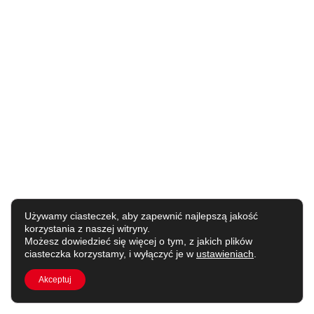
Używamy ciasteczek, aby zapewnić najlepszą jakość
korzystania z naszej witryny.
Możesz dowiedzieć się więcej o tym, z jakich plików
ciasteczka korzystamy, i wyłączyć je w
ustawieniach
.
Akceptuj