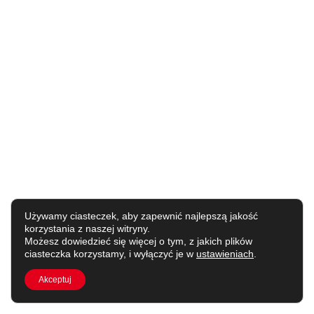
Używamy ciasteczek, aby zapewnić najlepszą jakość
korzystania z naszej witryny.
Możesz dowiedzieć się więcej o tym, z jakich plików
ciasteczka korzystamy, i wyłączyć je w
ustawieniach
.
Akceptuj