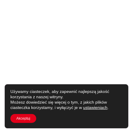
Używamy ciasteczek, aby zapewnić najlepszą jakość
korzystania z naszej witryny.
Możesz dowiedzieć się więcej o tym, z jakich plików
ciasteczka korzystamy, i wyłączyć je w
ustawieniach
.
Akceptuj