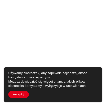
Używamy ciasteczek, aby zapewnić najlepszą jakość
korzystania z naszej witryny.
Możesz dowiedzieć się więcej o tym, z jakich plików
ciasteczka korzystamy, i wyłączyć je w
ustawieniach
.
Akceptuj