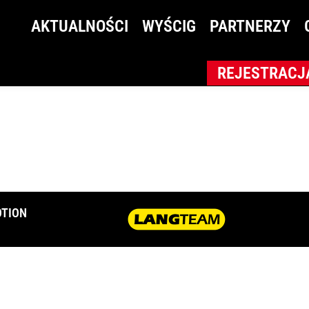
l Gołębiewski (2)
AKTUALNOŚCI
WYŚCIG
PARTNERZY
REJESTRACJ
TION