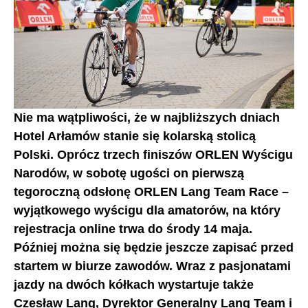
Nie ma wątpliwości, że w najbliższych dniach
Hotel Arłamów stanie się kolarską stolicą
Polski. Oprócz trzech finiszów ORLEN Wyścigu
Narodów, w sobotę ugości on pierwszą
tegoroczną odsłonę ORLEN Lang Team Race –
wyjątkowego wyścigu dla amatorów, na który
rejestracja online trwa do środy 14 maja.
Później można się będzie jeszcze zapisać przed
startem w biurze zawodów. Wraz z pasjonatami
jazdy na dwóch kółkach wystartuje także
Czesław Lang, Dyrektor Generalny Lang Team i