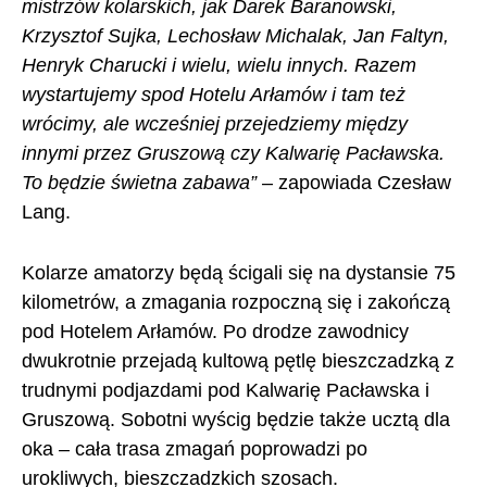
mistrzów kolarskich, jak Darek Baranowski,
Krzysztof Sujka, Lechosław Michalak, Jan Faltyn,
Henryk Charucki i wielu, wielu innych. Razem
wystartujemy spod Hotelu Arłamów i tam też
wrócimy, ale wcześniej przejedziemy między
innymi przez Gruszową czy Kalwarię Pacławska.
To będzie świetna zabawa”
– zapowiada Czesław
Lang.
Kolarze amatorzy będą ścigali się na dystansie 75
kilometrów, a zmagania rozpoczną się i zakończą
pod Hotelem Arłamów. Po drodze zawodnicy
dwukrotnie przejadą kultową pętlę bieszczadzką z
trudnymi podjazdami pod Kalwarię Pacławska i
Gruszową. Sobotni wyścig będzie także ucztą dla
oka – cała trasa zmagań poprowadzi po
urokliwych, bieszczadzkich szosach.