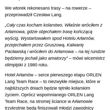
We wtorek rekonesans trasy – na rowerze –
przeprowadził Czesław Lang.
„Cały czas kocham kolarstwo. Właśnie wróciłem z
Arłamowa, gdzie objechałem trasę kończącą
wyścig. Wystartowałem spod Hotelu Arłamów,
przejechałem przez Gruszową, Kalwarię
Pacławską i wróciłem do Arłamowa – na tej rundzie
będziemy jechali jako amatorzy”
– mówi wicemistrz
olimpijski z 1980 roku.
Hotel Arłamów – serce pierwszego etapu ORLEN
Lang Team Race – to niezwykłe miejsce, które w
najbliższych dniach będzie tętniło kolarskim
życiem. Oprócz wspomnianego ORLEN Lang
Team Race, na stromej ściance w Arłamowie
trzykrotnie będą finiszowali młodzi zawodnicy