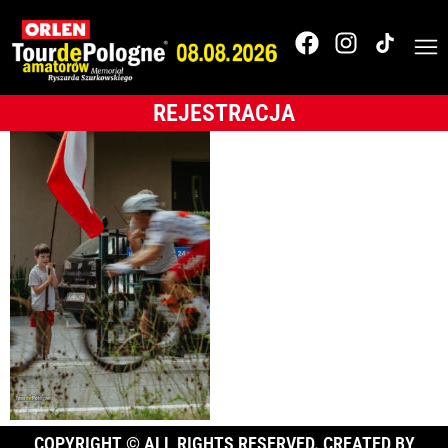
TdP-LR-Szymon
Gruchalski (293)
REJESTRACJA
COPYRIGHT © ALL RIGHTS RESERVED. CREATED BY