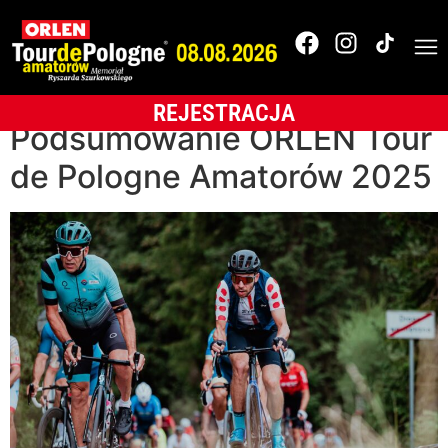
Autor:
bartoszcebrzyna@gma
REJESTRACJA
Podsumowanie ORLEN Tour
de Pologne Amatorów 2025