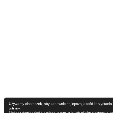
Używamy ciasteczek, aby zapewnić najlepszą jakość korzystania 
witryny.
Możesz dowiedzieć się więcej o tym, z jakich plików ciasteczka ko