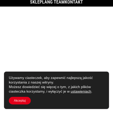
SKLEP
LANG TEAM
KONTAKT
Używamy ciasteczek, aby zapewnić najlepszą jakość
korzystania z naszej witryny.
Możesz dowiedzieć się więcej o tym, z jakich plików
ciasteczka korzystamy, i wyłączyć je w
ustawieniach
.
Akceptuj