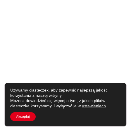
Używamy ciasteczek, aby zapewnić najlepszą jakość
korzystania z naszej witryny.
Możesz dowiedzieć się więcej o tym, z jakich plików
ciasteczka korzystamy, i wyłączyć je w
ustawieniach
.
Akceptuj