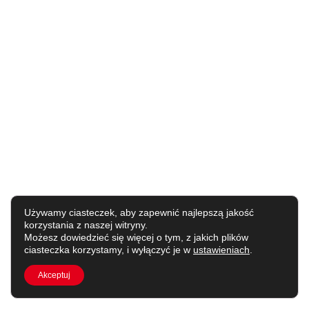
Używamy ciasteczek, aby zapewnić najlepszą jakość
korzystania z naszej witryny.
Możesz dowiedzieć się więcej o tym, z jakich plików
ciasteczka korzystamy, i wyłączyć je w
ustawieniach
.
Akceptuj