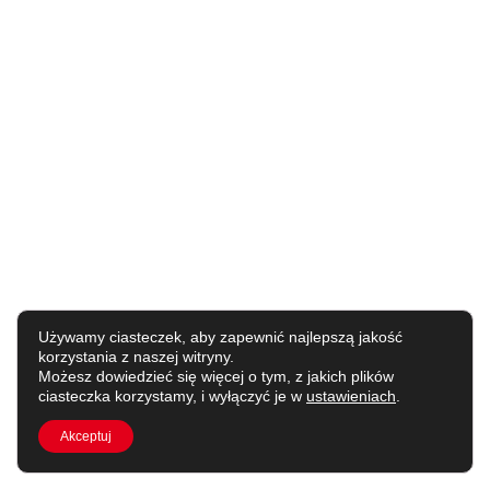
Używamy ciasteczek, aby zapewnić najlepszą jakość
korzystania z naszej witryny.
Możesz dowiedzieć się więcej o tym, z jakich plików
ciasteczka korzystamy, i wyłączyć je w
ustawieniach
.
Akceptuj