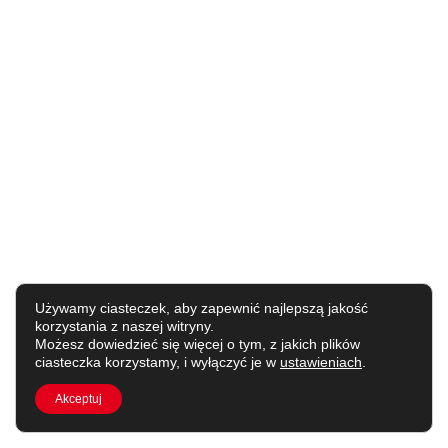
Używamy ciasteczek, aby zapewnić najlepszą jakość
korzystania z naszej witryny.
Możesz dowiedzieć się więcej o tym, z jakich plików
ciasteczka korzystamy, i wyłączyć je w
ustawieniach
.
Akceptuj